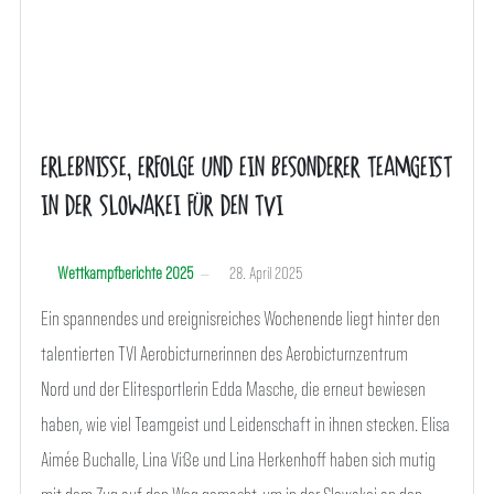
ERLEBNISSE, ERFOLGE UND EIN BESONDERER TEAMGEIST
IN DER SLOWAKEI FÜR DEN TVI
Wettkampfberichte 2025
28. April 2025
Ein spannendes und ereignisreiches Wochenende liegt hinter den
talentierten TVI Aerobicturnerinnen des Aerobicturnzentrum
Nord und der Elitesportlerin Edda Masche, die erneut bewiesen
haben, wie viel Teamgeist und Leidenschaft in ihnen stecken. Elisa
Aimée Buchalle, Lina Viße und Lina Herkenhoff haben sich mutig
mit dem Zug auf den Weg gemacht, um in der Slowakei an den