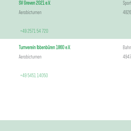
SV Greven 2021 e.V.
Spor
Aerobicturnen
4826
+49 2571 54 720
Turnverein Ibbenbüren 1860 e.V.
Bahn
Aerobicturnen
4947
+49 5451 14050