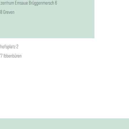
tzentrum Emsaue Brüggenmersch 6
8 Greven
hofsplatz 2
7 Ibbenbüren