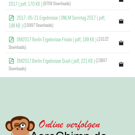
d
(9709 Downloads)
2017
( pdf, 170 KB )
f
p
2017-05-21 Ergebnisse | ONLM Sonntag 2017
( pdf,
d
(10997 Downloads)
198 KB )
f
p
(10122
DM2017 Berlin Ergebnisse Finale
( pdf, 189 KB )
d
Downloads)
f
p
(13807
DM2017 Berlin Ergebnisse Quali
( pdf, 221 KB )
d
Downloads)
f