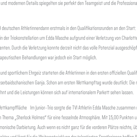
 und modernen Details spiegelten sie perfekt den Teamgeist und die Professiona
 deutschen Athletinnendann erstmals in den Qualifikationsrunden an den Start:
in der Triokonstellation um Edda Masche aufgrund einer Verletzung von Charlotte
nten. Durch die Verletzung konnte derzeit nicht das volle Potenzial ausgeschöp
peutischen Behandlungen war jedoch ein Start möglich.
 und sportlichem Ehrgeiz starteten die Athletinnen in den ersten offiziellen Quali
aserbaidschanischen Ganja. Schon am ersten Wettkampftag wurde deutlich: Die
ohnt und die Leistungen können sich auf internationalem Parkett sehen lassen.
r Wettkampffläche Im Junior-Trio sorgte die TVI Athletin Edda Masche zusammen 
em Thema „Sherlock Holmes“ für eine fesselnde Atmosphäre. Mit 15,00 Punkten un
monische Darbietung. Auch wenn es nicht ganz für die vorderen Plätze reichte, ü
akter und lässt für die Weiterentwicklung der talentierten Sportlerinnen hoffen