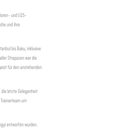
nioren- und U15-
che und ihre
anbul bis Baku, inklusive
aller Strapazen war die
geist für den anstehenden
 die letzte Gelegenheit
as Trainerteam um
egyi entworfen wurden.