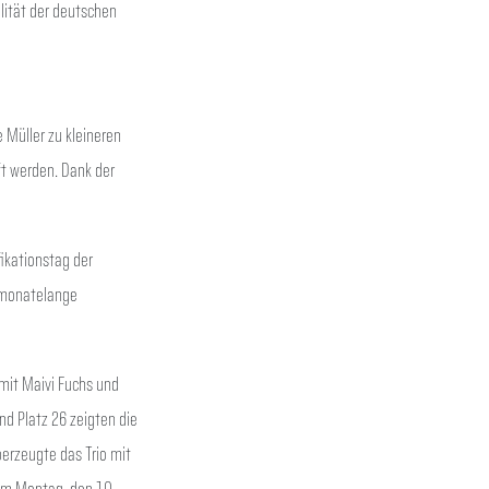
lität der deutschen
 Müller zu kleineren
ft werden. Dank der
fikationstag der
 monatelange
mit Maivi Fuchs und
d Platz 26 zeigten die
berzeugte das Trio mit
.Am Montag, den 10.