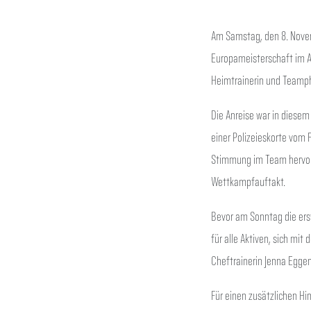
Am Samstag, den 8. Novemb
Europameisterschaft im A
Heimtrainerin und Teamph
Die Anreise war in diesem
einer Polizeieskorte vom 
Stimmung im Team hervorr
Wettkampfauftakt.
Bevor am Sonntag die ers
für alle Aktiven, sich mi
Cheftrainerin Jenna Eggen
Für einen zusätzlichen H