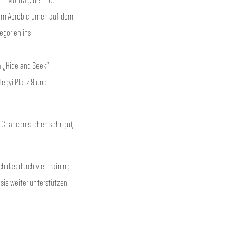
 im Aerobicturnen auf dem
egorien ins
a „Hide and Seek“
egyi Platz 9 und
e Chancen stehen sehr gut,
ch das durch viel Training
 sie weiter unterstützen