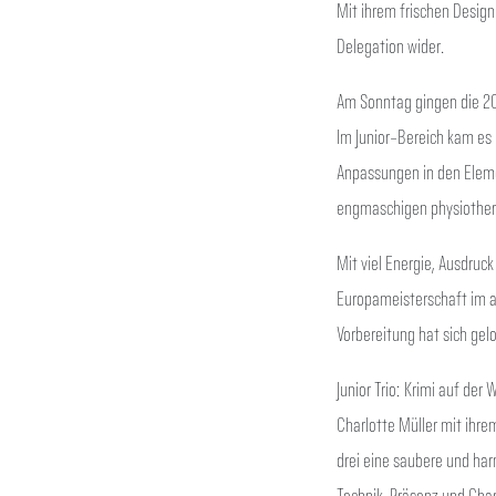
Mit ihrem frischen Design
Delegation wider.
Am Sonntag gingen die 20
Im Junior-Bereich kam es 
Anpassungen in den Eleme
engmaschigen physiothera
Mit viel Energie, Ausdruck
Europameisterschaft im 
Vorbereitung hat sich gel
Junior Trio: Krimi auf de
Charlotte Müller mit ihr
drei eine saubere und har
Technik, Präsenz und Char