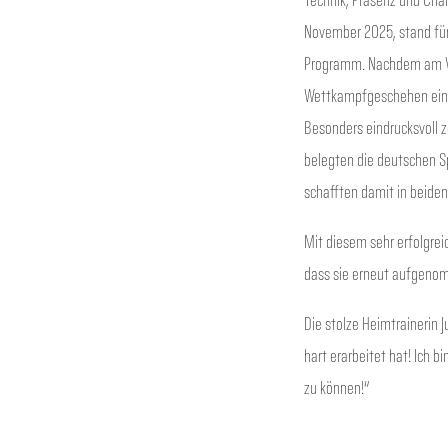
November 2025, stand für
Programm. Nachdem am Vor
Wettkampfgeschehen ein
Besonders eindrucksvoll 
belegten die deutschen S
schafften damit in beiden
Mit diesem sehr erfolgrei
dass sie erneut aufgeno
Die stolze Heimtrainerin J
hart erarbeitet hat! Ich 
zu können!“