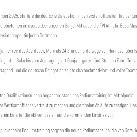
er 2025, startete die deutsche Delegation in den ersten offiziellen Tag der Ju
erobicturnen im aserbaidschanischen Ganja. Mit dabei die TVI Athletin Edda Mas
ysiotherapeutin Judith Dortmann.
 Jahr ein echtes Abenteuer: Mehr als 24 Stunden unterwegs von Hannover über Ist
Flughafen Baku bis zum Austragungsort Ganja – ganze fünf Stunden Fahrt. Trotz 
agend, und die deutsche Delegation zeigte sich hochmotiviert und voller Team
ten Qualifikationsrunden begannen, stand das Podiumstraining im Mittelpunkt –
t der Wettkampffläche vertraut zu machen und die finalen Abläufe zu festigen. D
stein bereitet die Aktiven gezielt auf die kommenden Einsätze vor.
ingucker beim Podiumstraining sorgten die neuen Podiumsanzüge, die von Dora H