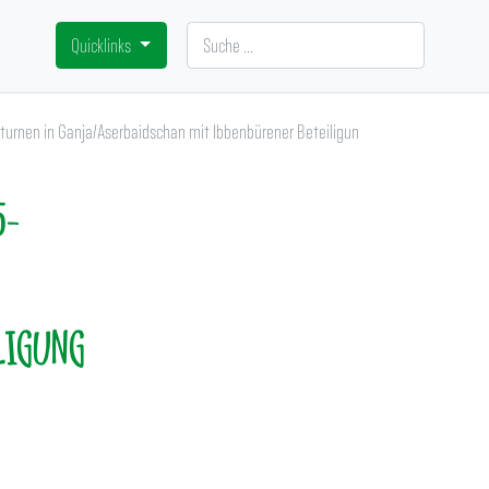
Suchen
Quicklinks
turnen in Ganja/Aserbaidschan mit Ibbenbürener Beteiligung gestartet
5-
LIGUNG