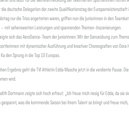
 die deutsche Delegation der zweite Qualifikationstag der Europameisterschaft
tag nur die Trios angetreten waren, griffen nun die Juniorinnen in den Teamkat
 – mit sehenswerten Leistungen und spannenden Themen-Inszenierungen.
zeigte sich das AeroDance-Team der Juniorinnen. Mit der Danceübung zum Them
portlerinnen mit dynamischer Ausführung und kreativer Choreografien von Dora H
 Ka den Sprung in die Top 10 Europas.
chen Ergebnis geht die TVI Athletin Edda Masche jetzt in die verdiente Pause. Di
mmen wird.
udith Dortmann zeigte sich hoch erfreut: „Ich freue mich riesig für Edda, da sie si
bin gespannt, was die kommende Saison bei ihrem Talent so bringt und freue mich,